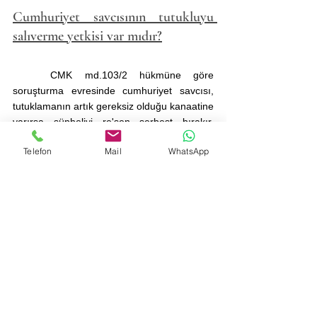
Cumhuriyet savcısının tutukluyu 
salıverme yetkisi var mıdır?
	CMK md.103/2 hükmüne göre 
soruşturma evresinde cumhuriyet savcısı, 
tutuklamanın artık gereksiz olduğu kanaatine 
varırsa şüpheliyi re'sen serbest bırakır. 
Kovuşturma aşamasında ise cumhuriyet 
Telefon
Mail
WhatsApp
savcısının böyle bir yetkisi bulunmamaktadır. 
Tutuklu hakkında kovuşturmaya yer 
olmadığına dair karar verilmesi halinde ise 
şüpheli serbest kalır.
Tutuklama kararına nasıl itiraz 
edilir?
	CMK md. 101/5 hükmü gereğince 