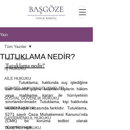
Yazı
Tüm Yazılar
TUTUKLAMA NEDİR?
Tüm Yazılar
Tutuklama nedir?
İŞ HUKUKU
AİLE HUKUKU
	Tutuklama, hakkında suç işlediğine 
GÜNCEL HUKUKİ GELİŞMELER
dair kuvvetli şüphe bulunan kişilerin hâkim 
veya mahkeme kararı ile hürriyetinin 
SOSYAL GÜVENLİK HUKUKU
sınırlandırılmadır. Tutuklama, kişi hakkında 
MEDENİ HUKUK
verilen hapis cezasında farklıdır.  Tutuklama, 
5271 sayılı Ceza Muhakemesi Kanunu'nda 
GAYRİMENKUL HUKUKU
(CMK) bir koruma tedbiri olarak 
düzenlenmiştir. 
TÜKETİCİ HUKUKU