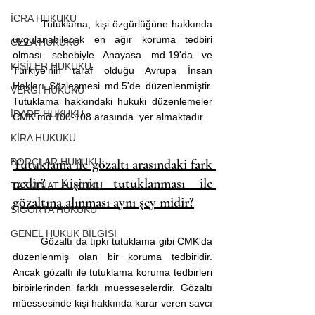
İCRA HUKUKU
	Tutuklama, kişi özgürlüğüne hakkında 
uygulanabilecek en ağır koruma tedbiri 
CEZA HUKUKU
olması sebebiyle Anayasa md.19'da ve 
KİŞİLER HUKUKU
Türkiye'nin taraf olduğu Avrupa İnsan 
Hakları Sözleşmesi md.5'de düzenlenmiştir. 
VERGİ HUKUKU
Tutuklama hakkındaki hukuki düzenlemeler 
İDARE HUKUKU
CMK md.100-108 arasında  yer almaktadır. 
KİRA HUKUKU
BORÇLAR HUKUKU
Tutuklama ile gözaltı arasındaki fark 
nedir? Kişinin tutuklanması ile 
TAZMİNAT HUKUKU
gözaltına alınması aynı şey midir?
SİGORTA HUKUKU
GENEL HUKUK BİLGİSİ
	Gözaltı da tıpkı tutuklama gibi CMK'da 
düzenlenmiş olan bir koruma tedbiridir. 
Ancak gözaltı ile tutuklama koruma tedbirleri 
birbirlerinden farklı müesseselerdir. Gözaltı 
müessesinde kişi hakkında karar veren savcı 