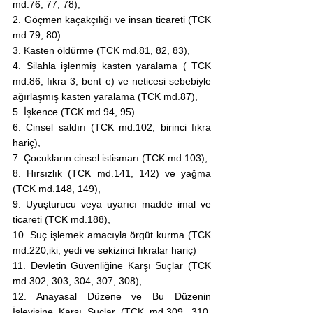
md.76, 77, 78),
2. Göçmen kaçakçılığı ve insan ticareti (TCK 
md.79, 80)
3. Kasten öldürme (TCK md.81, 82, 83),
4. Silahla işlenmiş kasten yaralama ( TCK 
md.86, fıkra 3, bent e) ve neticesi sebebiyle 
ağırlaşmış kasten yaralama (TCK md.87),
5. İşkence (TCK md.94, 95)
6. Cinsel saldırı (TCK md.102, birinci fıkra 
hariç),
7. Çocukların cinsel istismarı (TCK md.103),
8. Hırsızlık (TCK md.141, 142) ve yağma 
(TCK md.148, 149),
9. Uyuşturucu veya uyarıcı madde imal ve 
ticareti (TCK md.188),
10. Suç işlemek amacıyla örgüt kurma (TCK 
md.220,iki, yedi ve sekizinci fıkralar hariç)
11. Devletin Güvenliğine Karşı Suçlar (TCK 
md.302, 303, 304, 307, 308),
12. Anayasal Düzene ve Bu Düzenin 
İşleyişine Karşı Suçlar (TCK md.309, 310, 