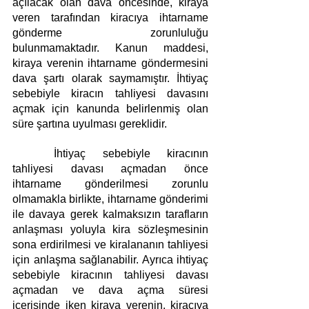
açılacak olan dava öncesinde, kiraya 
veren tarafından kiracıya ihtarname 
gönderme zorunluluğu 
bulunmamaktadır. Kanun maddesi, 
kiraya verenin ihtarname göndermesini 
dava şartı olarak saymamıştır. İhtiyaç 
sebebiyle kiracın tahliyesi davasını 
açmak için kanunda belirlenmiş olan 
süre şartına uyulması gereklidir. 
İhtiyaç sebebiyle kiracının 
tahliyesi davası açmadan önce 
ihtarname gönderilmesi zorunlu 
olmamakla birlikte, ihtarname gönderimi 
ile davaya gerek kalmaksızın tarafların 
anlaşması yoluyla kira sözleşmesinin 
sona erdirilmesi ve kiralananın tahliyesi 
için anlaşma sağlanabilir. Ayrıca ihtiyaç 
sebebiyle kiracının tahliyesi davası 
açmadan ve dava açma süresi 
içerisinde iken kiraya verenin, kiracıya 