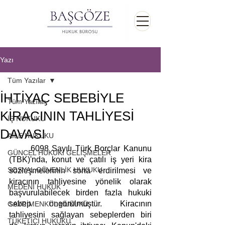
Yazı
Tüm Yazılar
İHTİYAÇ SEBEBİYLE
Tüm Yazılar
KİRACININ TAHLİYESİ
İŞ HUKUKU
DAVASI
AİLE HUKUKU
	6098 Sayılı Türk Borçlar Kanunu 
GÜNCEL HUKUKİ GELİŞMELER
(TBK)'nda, konut ve çatılı iş yeri kira 
SOSYAL GÜVENLİK HUKUKU
sözleşmelerinin sona erdirilmesi ve 
kiracının tahliyesine yönelik olarak 
MEDENİ HUKUK
başvurulabilecek birden fazla hukuki 
sebep öngörülmüştür. Kiracının 
GAYRİMENKUL HUKUKU
tahliyesini sağlayan sebeplerden biri 
TÜKETİCİ HUKUKU