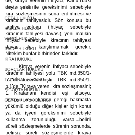
de, kiraya verenin ihtiyacı, Kanun'daki 
deyiş şekli ile gereksinimi sebebiyle 
İCRA HUKUKU
kira sözleşmesinin sona erdirilmesi ve 
CEZA HUKUKU
kiracının tahliyesidir. Söz konusu bu 
tahliye yolunu (ihtiyaç sebebiyle 
KİŞİLER HUKUKU
kiracının tahliyesi davası), yeni malikin 
VERGİ HUKUKU
ihtiyacı sebebiyle kiracının tahliyesi 
davası ile karıştırmamak gerekir. 
İDARE HUKUKU
Nitekim bunlar birbirinden farklıdır.
KİRA HUKUKU
	Kiraya verenin ihtiyacı sebebiyle 
BORÇLAR HUKUKU
kiracının tahliyesi yolu TBK md.350/1-
TAZMİNAT HUKUKU
b.1'de düzenlenmiştir. TBK md.350/1-
b.1'de 
"Kiraya veren, kira sözleşmesini; 
SİGORTA HUKUKU
1. Kiralananı kendisi, eşi, altsoyu, 
üstsoyu veya kanun gereği bakmakla 
GENEL HUKUK BİLGİSİ
yükümlü olduğu diğer kişiler için konut 
ya da işyeri gereksinimi sebebiyle 
kullanma zorunluluğu varsa,...
belirli 
süreli sözleşmelerde sürenin sonunda, 
belirsiz süreli sözleşmelerde kiraya 