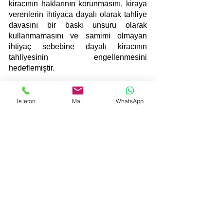
kiracının haklarının korunmasını, kiraya 
verenlerin ihtiyaca dayalı olarak tahliye 
davasını bir baskı unsuru olarak 
kullanmamasını ve samimi olmayan 
ihtiyaç sebebine dayalı kiracının 
tahliyesinin engellenmesini 
hedeflemiştir.
	TBK md.355/1'de 
"
Kiraya veren, 
gereksinim amacıyla kiralananın 
Telefon
Mail
WhatsApp
boşaltılmasını sağladığında, haklı sebep 
olmaksızın, kiralananı üç yıl 
geçmedikçe eski kiracısından 
başkasına kiralayamaz." denilmek 
suretiyle, eğer kiraya veren söz konusu 
kiralananı tahliyeden itibaren 3 yıl 
geçmeden tekrar kiraya verecek ise eski 
kiracısına kiraya verme yükümlülüğü 
getirilmiştir.
 Kiraya verenin en az 3 yıl 
boyunca başka bir kişiye kiralama 
yapamamasının tek istisnası ise haklı 