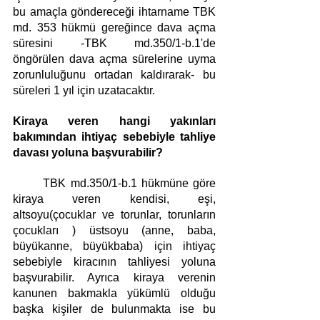
bu amaçla göndereceği ihtarname TBK 
md. 353 hükmü gereğince dava açma 
süresini -TBK md.350/1-b.1'de 
öngörülen dava açma sürelerine uyma 
zorunluluğunu ortadan kaldırarak- bu 
süreleri 1 yıl için uzatacaktır. 
Kiraya veren hangi yakınları 
bakımından ihtiyaç sebebiyle tahliye 
davası yoluna başvurabilir?
	TBK md.350/1-b.1 hükmüne göre 
kiraya veren kendisi, eşi, 
altsoyu(çocuklar ve torunlar, torunların 
çocukları ) üstsoyu (anne, baba, 
büyükanne, büyükbaba) için ihtiyaç 
sebebiyle kiracının tahliyesi yoluna 
başvurabilir. Ayrıca kiraya verenin 
kanunen bakmakla yükümlü olduğu 
başka kişiler de bulunmakta ise bu 