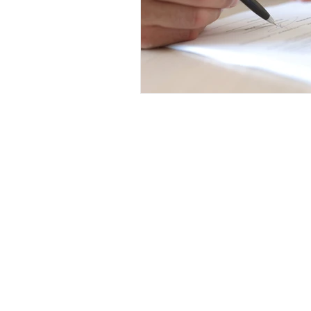
şirket avukatı, gayrimenk
danışmanlık