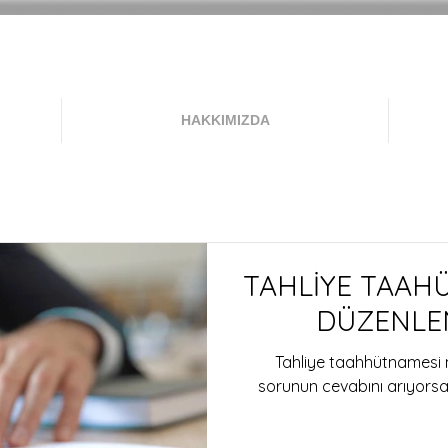
HAKKIMIZDA
TAHLİYE TAAH
DÜZENLE
Tahliye taahhütnamesi n
sorunun cevabını arıyorsanı